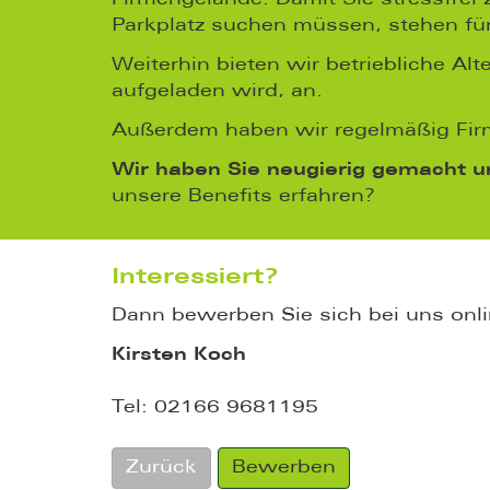
Parkplatz suchen müssen, stehen fü
Weiterhin bieten wir betriebliche A
aufgeladen wird, an.
Außerdem haben wir regelmäßig Firm
Wir haben Sie neugierig gemacht 
unsere Benefits erfahren?
Interessiert?
Dann bewerben Sie sich bei uns onli
Kirsten Koch
Tel: 02166 9681195
Zurück
Bewerben