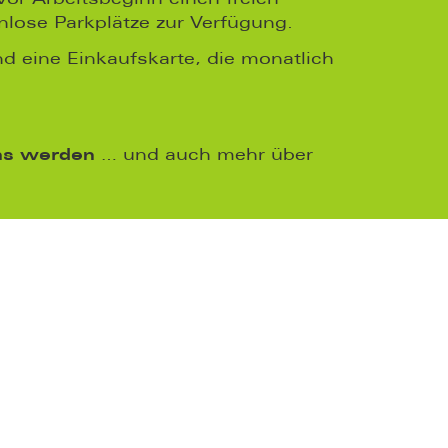
lose Parkplätze zur Verfügung.
d eine Einkaufskarte, die monatlich
ms werden
… und auch mehr über