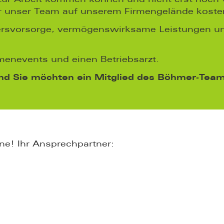
r unser Team auf unserem Firmengelände kosten
ltersvorsorge, vermögenswirksame Leistungen un
enevents und einen Betriebsarzt.
und Sie möchten ein Mitglied des Böhmer-Tea
ne! Ihr Ansprechpartner: