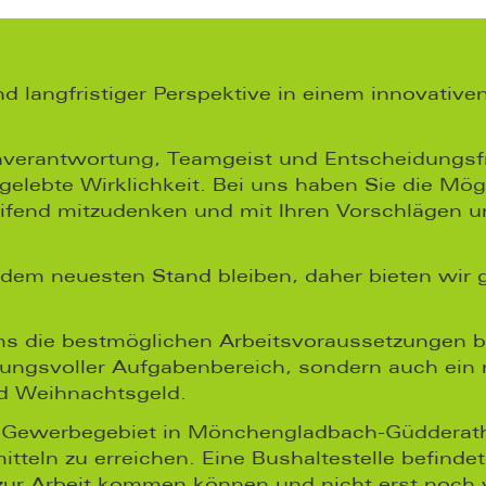
nd langfristiger Perspektive in einem innovativ
igenverantwortung, Teamgeist und Entscheidungs
elebte Wirklichkeit. Bei uns haben Sie die Mögl
ifend mitzudenken und mit Ihren Vorschlägen un
 dem neuesten Stand bleiben, daher bieten wir
ms die bestmöglichen Arbeitsvoraussetzungen bi
rtungsvoller Aufgabenbereich, sondern auch ei
nd Weihnachtsgeld.
m Gewerbegebiet in Mönchengladbach-Güdderath,
itteln zu erreichen. Eine Bushaltestelle befinde
 zur Arbeit kommen können und nicht erst noch v