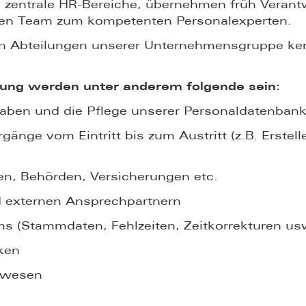
e in zentrale HR-Bereiche, übernehmen früh Vera
hen Team zum kompetenten Personalexperten.
eren Abteilungen unserer Unternehmensgruppe k
ilung werden unter anderem folgende sein:
aben und die Pflege unserer Personaldatenban
rgänge vom Eintritt bis zum Austritt (z.B. Erste
en, Behörden, Versicherungen etc.
 externen Ansprechpartnern
s (Stammdaten, Fehlzeiten, Zeitkorrekturen us
iken
swesen