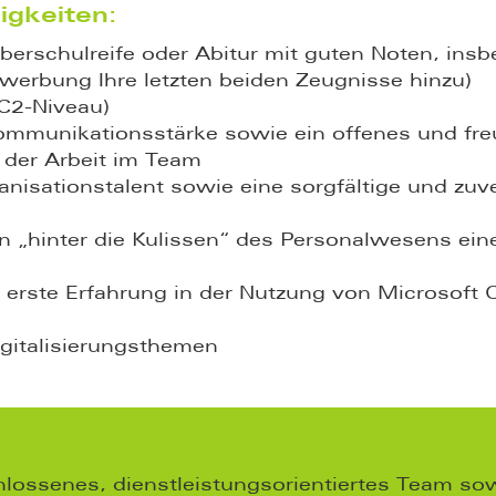
igkeiten:
berschulreife oder Abitur mit guten Noten, ins
ewerbung Ihre letzten beiden Zeugnisse hinzu)
(C2-Niveau)
Kommunikationsstärke sowie ein offenes und fr
der Arbeit im Team
anisationstalent sowie eine sorgfältige und zuv
en „hinter die Kulissen“ des Personalwesens ein
 erste Erfahrung in der Nutzung von Microsoft O
Digitalisierungsthemen
chlossenes, dienstleistungsorientiertes Team so